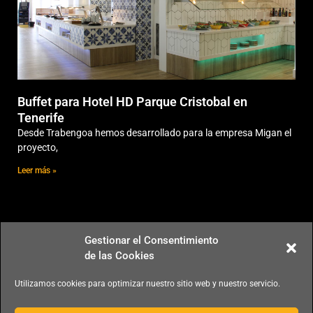
Buffet para Hotel HD Parque Cristobal en
Tenerife
Desde Trabengoa hemos desarrollado para la empresa Migan el
proyecto,
Leer más »
Gestionar el Consentimiento
Subscripción al boletín
de las Cookies
Utilizamos cookies para optimizar nuestro sitio web y nuestro servicio.