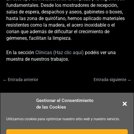
fundamentales. Desde los mostradores de recepción,
salas de espera, despachos y aseos, gabinetes o boxes,
hasta las zona de quirófano, hemos aplicado materiales
resistentes como la madera, el acero inoxidable o el
corian que además de dificultar el crecimiento de
gérmenes, facilitan la limpieza.
En la sección
Clínicas (Haz clic aquí)
podéis ver una
muestra de nuestros trabajos.
←
Entrada anterior
Entrada siguiente
→
Gestionar el Consentimiento
Subscripción al boletín
de las Cookies
Utilizamos cookies para optimizar nuestro sitio web y nuestro servicio.
He leído y acepto la
política de privacidad