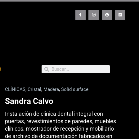
F
I
P
L
a
n
i
i
c
s
n
n
e
t
t
k
b
a
e
e
o
g
r
d
o
r
e
i
k
a
s
n
-
m
t
f
Buscar
Buscar
O
CLÍNICAS
,
Cristal
,
Madera
,
Solid surface
Sandra Calvo
Instalación de clínica dental integral con
puertas, revestimientos de paredes, muebles
clínicos, mostrador de recepción y mobiliario
de archivo de documentación fabricados en